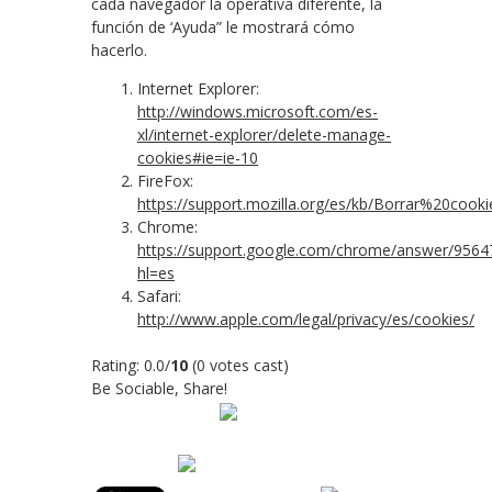
cada navegador la operativa diferente, la
función de ‘Ayuda” le mostrará cómo
hacerlo.
Internet Explorer:
http://windows.microsoft.com/es-
xl/internet-explorer/delete-manage-
cookies#ie=ie-10
FireFox:
https://support.mozilla.org/es/kb/Borrar%20cooki
Chrome:
https://support.google.com/chrome/answer/9564
hl=es
Safari:
http://www.apple.com/legal/privacy/es/cookies/
Rating: 0.0/
10
(0 votes cast)
Be Sociable, Share!